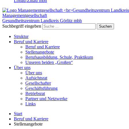
Löbau-Zittau mbh
Managementgesellschaft
Gesundheitszentrum Landkreis Görlitz
mbh
Suchbegriff eingeben
Suchen
Struktur
Beruf und Karriere
Beruf und Karriere
Stellenangebote
Berufsausbildung, Schule, Praktikum
Unseren beiden „Großen“
Über uns
Über uns
Aufsichtsrat
Gesellschafter
Geschäftsführung
Betriebsrat
Partner und Netzwerke
Links
Start
Beruf und Karriere
Stellenangebote