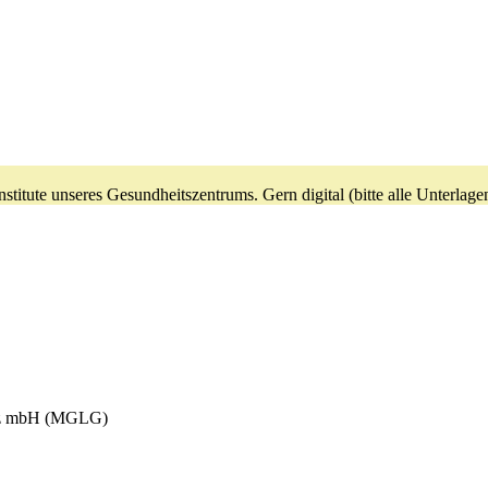
 Institute unseres Gesundheitszentrums. Gern digital (bitte alle Unter
itz mbH (MGLG)