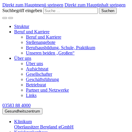
Direkt zum Hauptmenü springen
Direkt zum Hauptinhalt springen
Suchbegriff eingeben
Suchen
Struktur
Beruf und Karriere
Beruf und Karriere
Stellenangebote
Berufsausbildung, Schule, Praktikum
Unseren beiden „Großen“
Über uns
Über uns
Aufsichtsrat
Gesellschafter
Geschäftsführung
Betriebsrat
Partner und Netzwerke
Links
03583 88 4000
Gesundheitszentrum
Klinikum
Oberlausitzer Bergland gGmbH